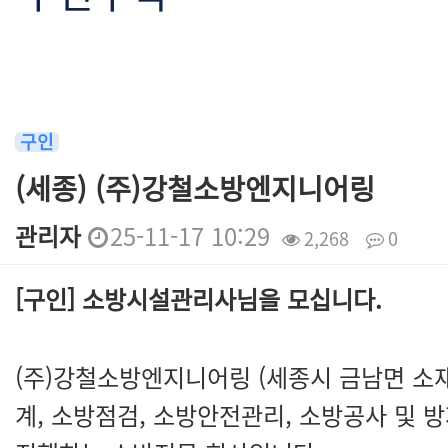
구인
(세종) (주)강철소방엔지니어링
관리자
25-11-17 10:29
2,268
0
본문
[구인] 소방시설관리사님을 모십니다.
(주)강철소방엔지니어링 (세종시 금남면 소
계, 소방점검, 소방안전관리, 소방공사 및 