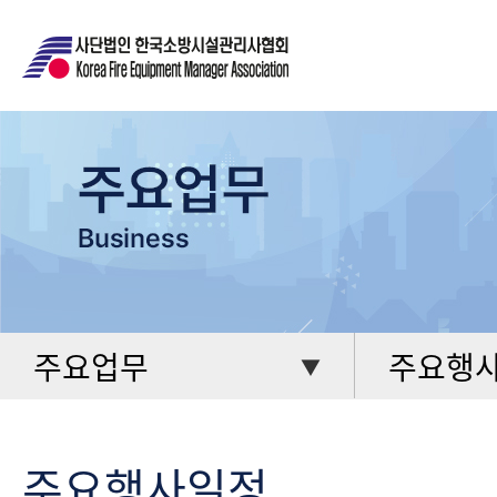
주요업무
주요행
▼
주요행사일정