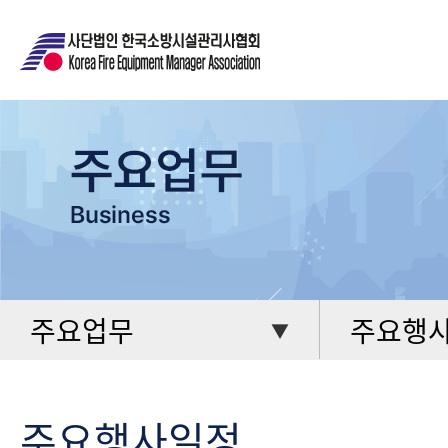
주요업무
주요행
▼
주요행사일정